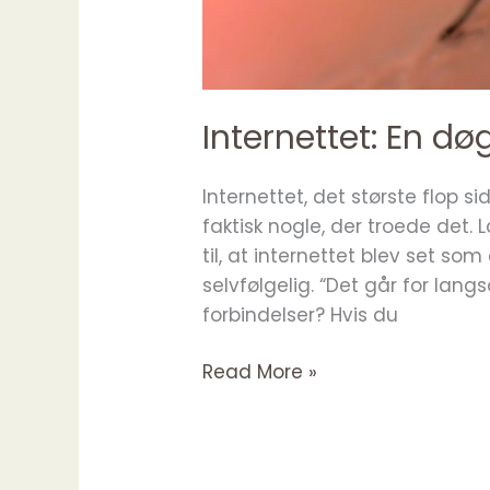
Internettet: En dø
Internettet, det største flop s
faktisk nogle, der troede det.
til, at internettet blev set so
selvfølgelig. “Det går for la
forbindelser? Hvis du
Internettet:
Read More »
En
døgnflue?