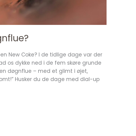
gnflue?
iden New Coke? I de tidlige dage var der
 Lad os dykke ned i de fem skøre grunde
m en døgnflue – med et glimt i øjet,
ngsomt!” Husker du de dage med dial-up