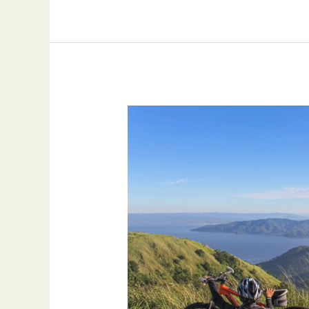
Udflugter
i
Aarhus