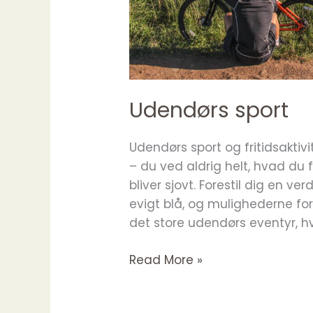
Udendørs sport
Udendørs sport og fritidsaktiv
– du ved aldrig helt, hvad du 
bliver sjovt. Forestil dig en ve
evigt blå, og mulighederne for
det store udendørs eventyr, hv
Udendørs
Read More »
sport