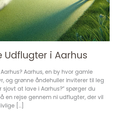
e Udflugter i Aarhus
 i Aarhus? Aarhus, en by hvor gamle
 og grønne åndehuller inviterer til leg
sjovt at lave i Aarhus?” spørger du
 en rejse gennem ni udflugter, der vil
vlige […]