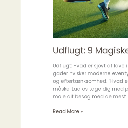
Udflugt: 9 Magisk
Udflugt: Hvad er sjovt at lave
gader hvisker moderne eventyr,
og eftertænksomhed. “Hvad er 
måske. Lad os tage dig med på
male dit besøg med de mest li
Udflugt:
Read More »
9
Magiske