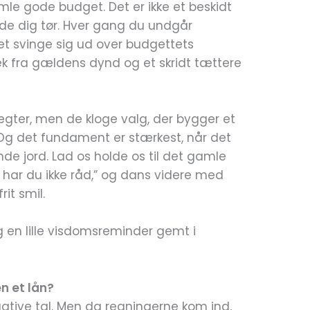
amle gode budget. Det er ikke et beskidt
lde dig tør. Hver gang du undgår
ortet svinge sig ud over budgettets
æk fra gældens dynd og et skridt tættere
tægter, men de kloge valg, der bygger et
Og det fundament er stærkest, når det
nde jord. Lad os holde os til det gamle
d, har du ikke råd,” og dans videre med
it smil.
 en lille visdomsreminder gemt i
n et lån?
gative tal. Men da regningerne kom ind,