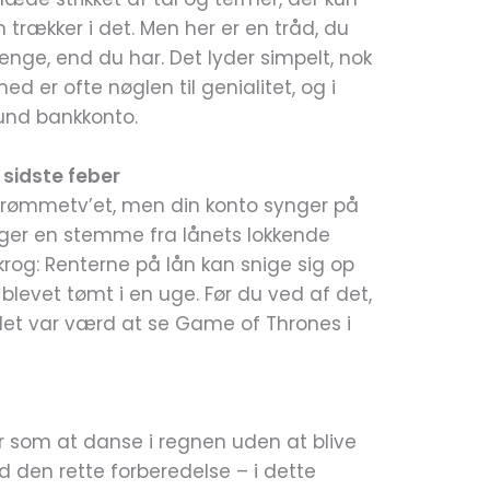
trækker i det. Men her er en tråd, du
 penge, end du har. Det lyder simpelt, nok
ed er ofte nøglen til genialitet, og i
nd bankkonto.
 sidste feber
t drømmetv’et, men din konto synger på
siger en stemme fra lånets lokkende
 krog: Renterne på lån kan snige sig op
 blevet tømt i en uge. Før du ved af det,
 det var værd at se Game of Thrones i
er som at danse i regnen uden at blive
d den rette forberedelse – i dette