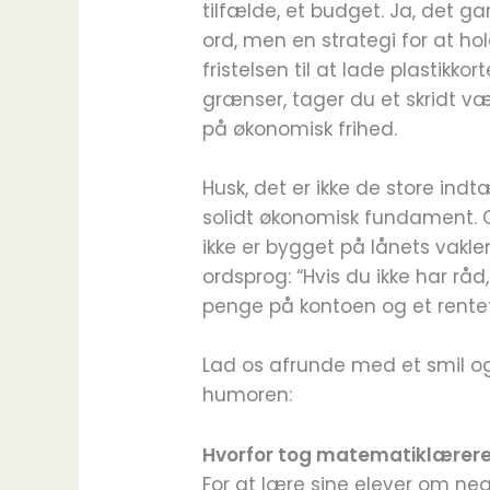
tilfælde, et budget. Ja, det g
ord, men en strategi for at ho
fristelsen til at lade plastikk
grænser, tager du et skridt v
på økonomisk frihed.
Husk, det er ikke de store ind
solidt økonomisk fundament. 
ikke er bygget på lånets vakle
ordsprog: “Hvis du ikke har rå
penge på kontoen og et rentefr
Lad os afrunde med et smil og
humoren:
Hvorfor tog matematiklærere
For at lære sine elever om ne