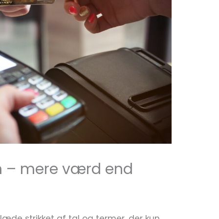
n – mere værd end
æde strikket af tal og termer, der kun