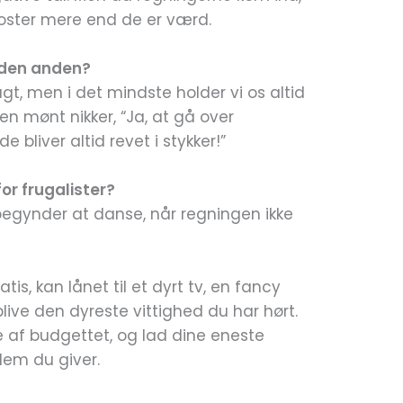
koster mere end de er værd.
 den anden?
ugt, men i det mindste holder vi os altid
n mønt nikker, “Ja, at gå over
 bliver altid revet i stykker!”
or frugalister?
 begynder at danse, når regningen ikke
tis, kan lånet til et dyrt tv, en fancy
blive den dyreste vittighed du har hørt.
e af budgettet, og lad dine eneste
dem du giver.