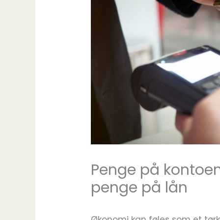
Penge på kontoe
penge på lån
Økonomi kan føles som et tørkl