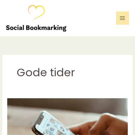
Gå
til
indholdet
Gode tider