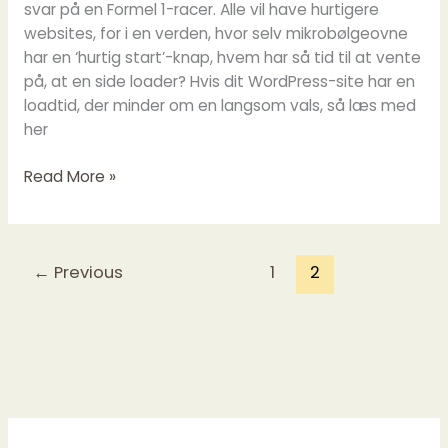
svar på en Formel 1-racer. Alle vil have hurtigere
websites, for i en verden, hvor selv mikrobølgeovne
har en ‘hurtig start’-knap, hvem har så tid til at vente
på, at en side loader? Hvis dit WordPress-site har en
loadtid, der minder om en langsom vals, så læs med
her
Hastighedsoptimering
Read More »
i
WordPress
←
Previous
1
2